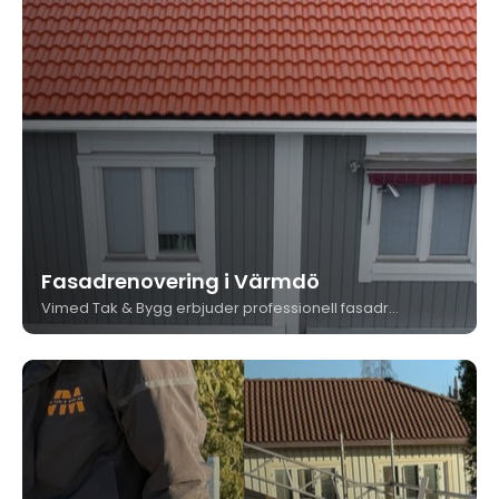
Fasadrenovering i Värmdö
Vimed Tak & Bygg erbjuder professionell fasadrenovering i Värmdö för både villor och bostadsrättsföreningar. Vi arbetar med erfarna montörer, högkvalitativa material och långsiktiga lösningar. Med fokus på trygghet, estetik och hållbarhet hjälper vi dig att ge fasaden nytt liv.