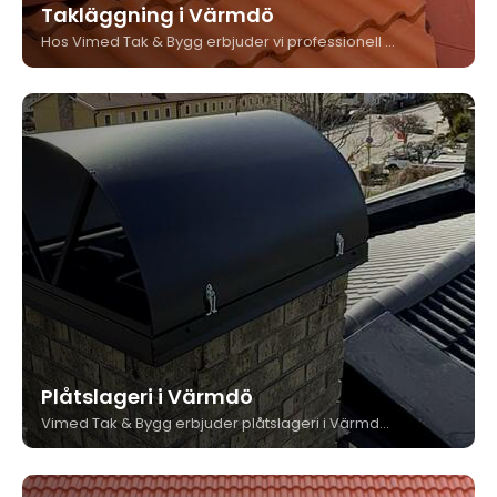
Takläggning i Värmdö
Hos Vimed Tak & Bygg erbjuder vi professionell takläggning i Värmdö för både villor och större fastigheter. Med egen personal, lång erfarenhet och garanti på utfört arbete levererar vi tak som håller i generationer. Här berättar vi mer om vår process, fördelarna och hur vi hjälper dig från start till mål.
Plåtslageri i Värmdö
Vimed Tak & Bygg erbjuder plåtslageri i Värmdö med egen verkstad och erfarna plåtslagare. Vi skräddarsyr plåtdetaljer för tak och fasad med högsta kvalitet. Med oss får du en trygg helhetslösning från tillverkning till montering.