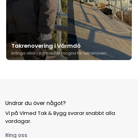
Takrenovering i Värmdö
Många villor i Värmdö är mogna för takrenovering, och kommunens havsnära klimat med hög luftfuktighet påskyndar nedbrytningen av tak. Vimed Tak & Bygg utför allt från partiella renoveringar till kompletta takbyten med eget team och 15 års garanti.
Undrar du över något?
Vi på Vimed Tak & Bygg svarar snabbt alla
vardagar.
Ring oss