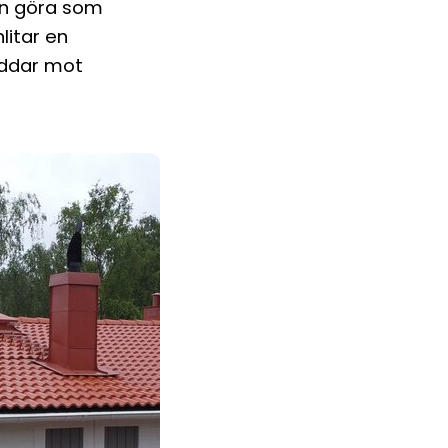
an göra som
litar en
yddar mot