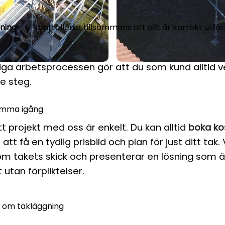
tning
– vi kontrollerar tillsammans att allt är korrekt utf
liga arbetsprocessen gör att du som kund alltid 
je steg.
omma igång
tt projekt med oss är enkelt. Du kan alltid
boka ko
 att få en tydlig prisbild och plan för just ditt ta
nom takets skick och presenterar en lösning som 
t utan förpliktelser.
r om takläggning