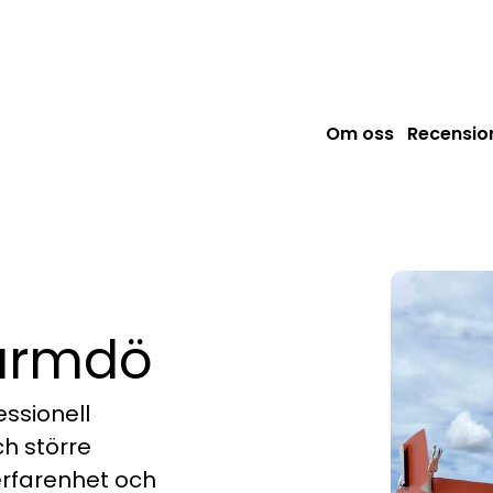
Om oss
Recensio
Värmdö
ssionell
ch större
erfarenhet och