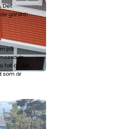
. Det
åde garanti
ken på
e mossa är
 fall är det
ad som är