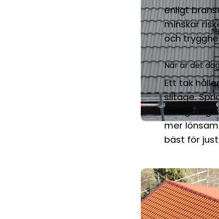
enligt bran
minskar ris
och trygghe
När är det da
Ett tak håll
slitage. Spr
vanliga sign
mer lönsamt 
bäst för just