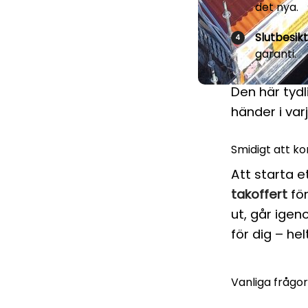
det nya.
Slutbesik
garanti.
Den här tyd
händer i var
Smidigt att k
Att starta e
takoffert
för
ut, går ige
för dig – hel
Vanliga frågo