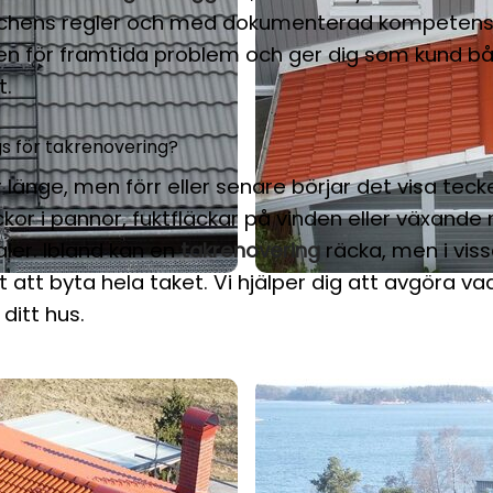
schens regler och med dokumenterad kompetens
ken för framtida problem och ger dig som kund b
t.
gs för takrenovering?
er länge, men förr eller senare börjar det visa tec
ickor i pannor, fuktfläckar på vinden eller växand
aler. Ibland kan en
takrenovering
räcka, men i vissa
att byta hela taket. Vi hjälper dig att avgöra v
 ditt hus.