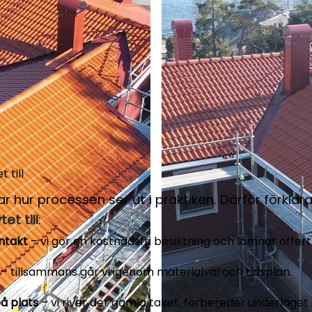
 till
 hur processen ser ut i praktiken. Därför förklara
et till
:
ntakt
– vi gör en kostnadsfri besiktning och lämnar offert
– tillsammans går vi igenom materialval och tidsplan.
å plats
– vi river det gamla taket, förbereder underlage