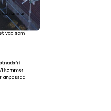
ört och lämnar
vet vad som
stnadsfri
k. Vi kommer
är anpassad