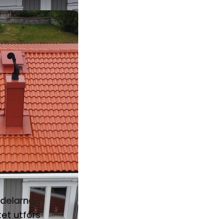
rdelarna
tet utförs