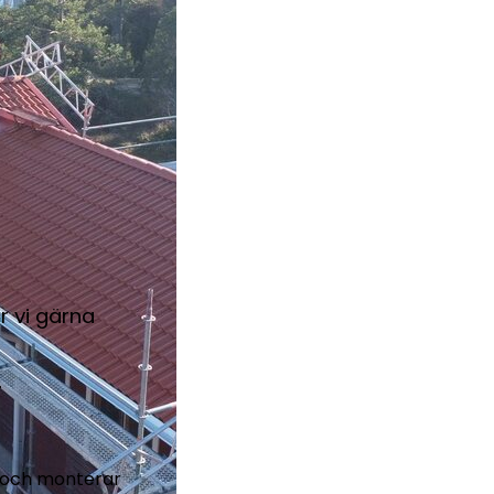
r vi gärna
.
t och monterar