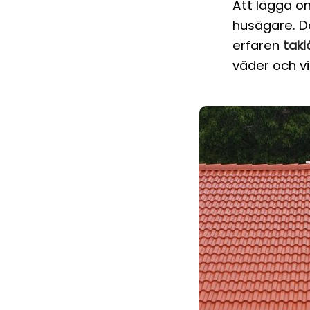
Att lägga o
husägare. Där
erfaren
tak
väder och vi