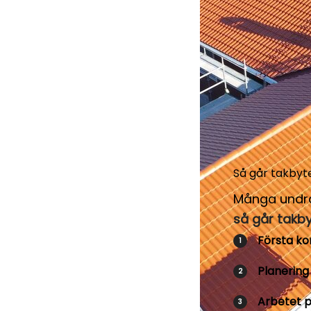
Så går takbytet
Många undrar
så går takbyt
Första ko
Planering
Arbetet p