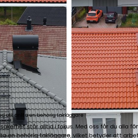
d att anlita en behörig takläggare
säkerhet står alltid i fokus. Med oss får du alla
fö
ita en behörig takläggare
, vilket betyder att arbe