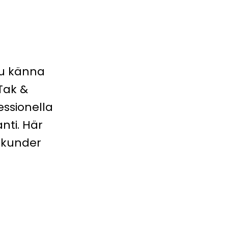
 du känna
Tak &
ssionella
nti. Här
 kunder