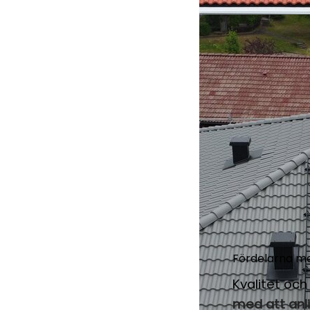
Fördelarna me
Kvalitet och 
med att anl