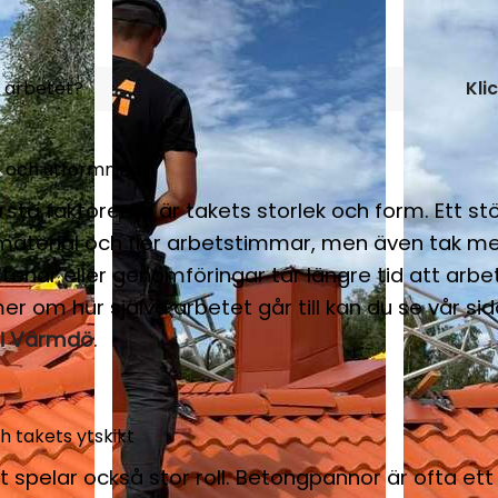
å arbetet?
Kli
k och utformning
rsta faktorerna är takets storlek och form. Ett st
material och fler arbetstimmar, men även tak 
rstenar eller genomföringar tar längre tid att ar
 mer om hur själva arbetet går till kan du se vår s
 i Värmdö
.
h takets ytskikt
t spelar också stor roll. Betongpannor är ofta ett 