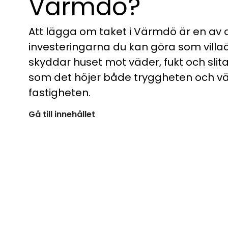
Värmdö?
Att lägga om taket i Värmdö är en av d
investeringarna du kan göra som villaä
skyddar huset mot väder, fukt och slit
som det höjer både tryggheten och v
fastigheten.
Gå till innehållet