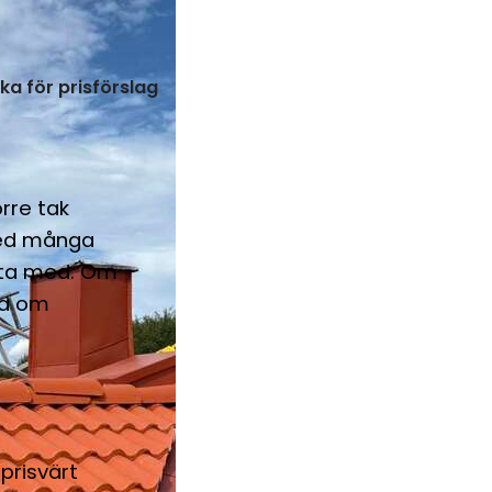
cka för prisförslag
örre tak
med många
beta med. Om
ida om
prisvärt