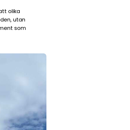
tt olika
aden, utan
moment som