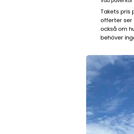
Vad påverkar 
Takets pris 
offerter ser
också om hur
behöver ingå 