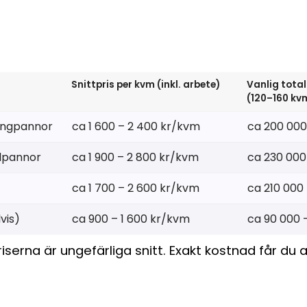
Snittpris per kvm (inkl. arbete)
Vanlig total
(120–160 kv
ongpannor
ca 1 600 – 2 400 kr/kvm
ca 200 000
lpannor
ca 1 900 – 2 800 kr/kvm
ca 230 000
ca 1 700 – 2 600 kr/kvm
ca 210 000
vis)
ca 900 – 1 600 kr/kvm
ca 90 000 
serna är ungefärliga snitt. Exakt kostnad får du al