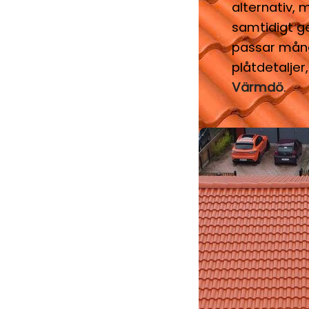
alternativ,
samtidigt ge
passar många
plåtdetaljer
Värmdö
.