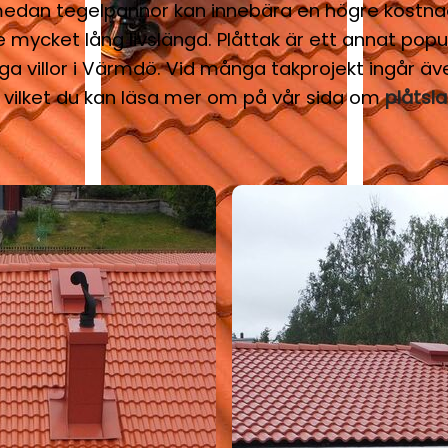
 medan tegelpannor kan innebära en högre kostn
 mycket lång livslängd. Plåttak är ett annat popu
 villor i Värmdö. Vid många takprojekt ingår äve
, vilket du kan läsa mer om på vår sida om
plåtsla