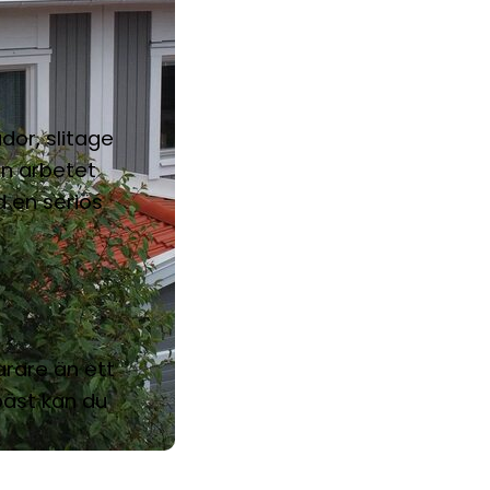
dor, slitage
an arbetet
d en seriös
arare än ett
bäst kan du