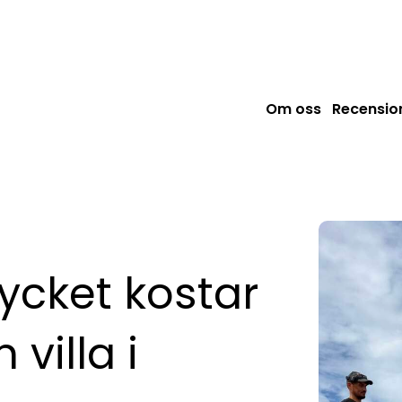
Om oss
Recensio
ycket kostar
 villa i