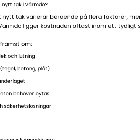
t nytt tak i Värmdö?
tt nytt tak varierar beroende på flera faktorer, me
 i Värmdö ligger kostnaden oftast inom ett tydligt 
 främst om:
lek och lutning
(tegel, betong, plåt)
underlaget
eten behöver bytas
ch säkerhetslösningar