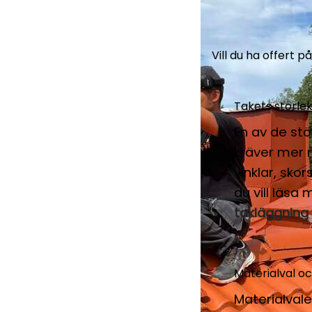
Vill du ha offert p
Takets storle
En av de stö
kräver mer 
vinklar, sko
du vill läsa
takläggning
Materialval oc
Materialvale