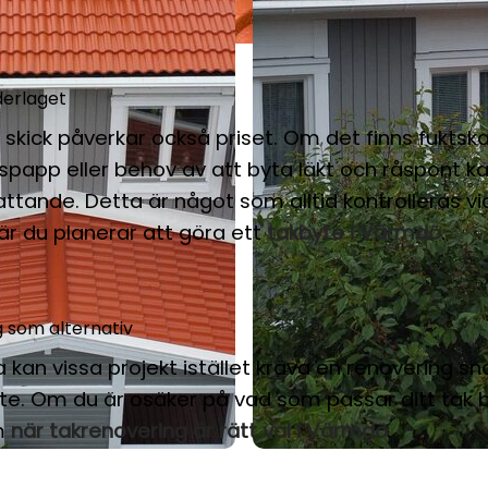
derlaget
skick påverkar också priset. Om det finns fuktska
spapp eller behov av att byta läkt och råspont k
ttande. Detta är något som alltid kontrolleras vi
är du planerar att göra ett
takbyte i Värmdö
.
 som alternativ
 kan vissa projekt istället kräva en renovering sn
te. Om du är osäker på vad som passar ditt tak 
m
när takrenovering är rätt val i Värmdö
.