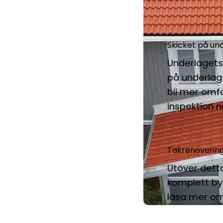
Skicket på un
Underlagets 
på underlag
bli mer omfa
inspektion n
Takrenovering
Utöver detta
komplett by
läsa mer o