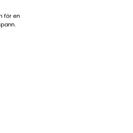
n för en
spann.