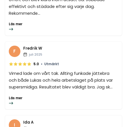
effektivt och städade efter sig varje dag.
Rekommende...
Läs mer
Fredrik W
F
juli 2025
•
5.0
Utmärkt
Vimed lade om vårt tak. Allting funkade jättebra
och både Lukas och hela arbetslaget på plats var
supersmidiga. Resultatet blev väldigt bra. Jag sk...
Läs mer
Ida A
I