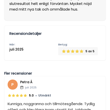
slutresultat helt enligt förväntan. Mycket nöjd
med mitt nya tak och ommålade hus.
Recensiondetaljer
När:
Betyg:
juli 2025
5
av 5
Fler recensioner
Petra Å
P
juli 2025
•
5.0
Utmärkt
Kunniga, noggranna och tillmötesgående. Tydlig
offert och blev klara inom utsatt tid. Jobbade