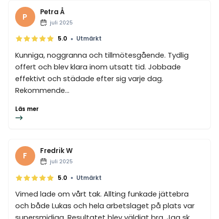
Petra Å
P
juli 2025
•
5.0
Utmärkt
Kunniga, noggranna och tillmötesgående. Tydlig
offert och blev klara inom utsatt tid. Jobbade
effektivt och städade efter sig varje dag.
Rekommende...
Läs mer
Fredrik W
F
juli 2025
•
5.0
Utmärkt
Vimed lade om vårt tak. Allting funkade jättebra
och både Lukas och hela arbetslaget på plats var
supersmidiga. Resultatet blev väldigt bra. Jag sk...