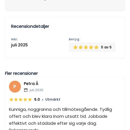
Recensiondetaljer
När:
Betyg:
juli 2025
5
av 5
Fler recensioner
Petra Å
P
juli 2025
•
5.0
Utmärkt
Kunniga, noggranna och tillmötesgående. Tydlig
offert och blev klara inom utsatt tid. Jobbade
effektivt och städade efter sig varje dag.