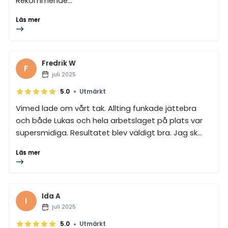
Rekommende...
Läs mer
Fredrik W
F
juli 2025
•
5.0
Utmärkt
Vimed lade om vårt tak. Allting funkade jättebra
och både Lukas och hela arbetslaget på plats var
supersmidiga. Resultatet blev väldigt bra. Jag sk...
Läs mer
Ida A
I
juli 2025
•
5.0
Utmärkt