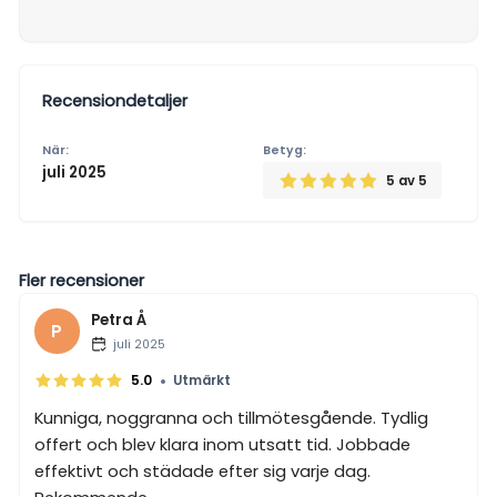
Recensiondetaljer
När:
Betyg:
juli 2025
5
av 5
Fler recensioner
Petra Å
P
juli 2025
•
5.0
Utmärkt
Kunniga, noggranna och tillmötesgående. Tydlig
offert och blev klara inom utsatt tid. Jobbade
effektivt och städade efter sig varje dag.