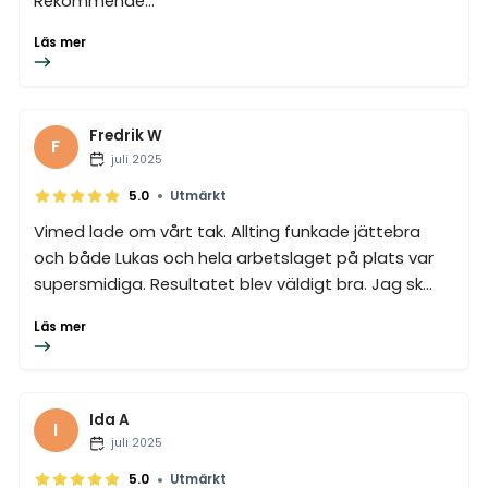
Rekommende...
Läs mer
Fredrik W
F
juli 2025
•
5.0
Utmärkt
Vimed lade om vårt tak. Allting funkade jättebra
och både Lukas och hela arbetslaget på plats var
supersmidiga. Resultatet blev väldigt bra. Jag sk...
Läs mer
Ida A
I
juli 2025
•
5.0
Utmärkt